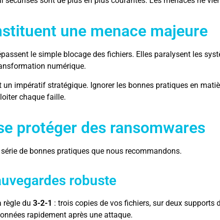
l sécurisés sont de plus en plus courantes. Les menaces ne vienn
nstituent une menace majeure
ssent le simple blocage des fichiers. Elles paralysent les sys
transformation numérique.
un impératif stratégique. Ignorer les bonnes pratiques en matière
oiter chaque faille.
 se protéger des ransomwares
ne série de bonnes pratiques que nous recommandons.
sauvegardes robuste
a règle du
3-2-1
: trois copies de vos fichiers, sur deux supports d
 données rapidement après une attaque.