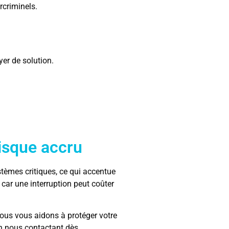
rcriminels.
er de solution.
risque accru
stèmes critiques, ce qui accentue
car une interruption peut coûter
nous vous aidons à protéger votre
en nous contactant dès